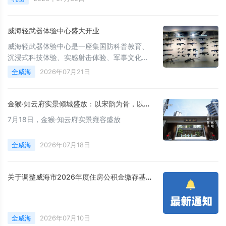
威海轻武器体验中心盛大开业
威海轻武器体验中心是一座集国防科普教育、
沉浸式科技体验、实感射击体验、军事文化传
播于一体的综合性多功能体验场馆。
全威海
2026年07月21日
金猴·知云府实景倾城盛放：以宋韵为骨，以匠心为魂，敬呈一席东方隐奢生活范本
7月18日，金猴·知云府实景雍容盛放
全威海
2026年07月18日
关于调整威海市2026年度住房公积金缴存基数和比例的通知
全威海
2026年07月10日