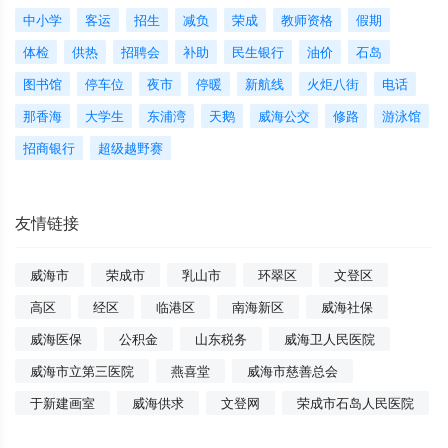
中小学
客运
招生
减负
荣成
教师资格
假期
体检
供热
招聘会
补助
民生银行
油价
石岛
图书馆
停车位
夜市
停暖
新航线
火炬八街
电话
那香海
大学生
东浦湾
天鹅
威海公交
修路
游泳馆
招商银行
超级越野赛
友情链接
威海市
荣成市
乳山市
环翠区
文登区
高区
经区
临港区
南海新区
威海社保
威海医保
公积金
山东税务
威海卫人民医院
威海市立第三医院
燕喜堂
威海市慈善总会
于新建画室
威海供求
文登网
荣成市石岛人民医院