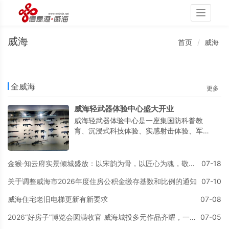
Toggle
navigati
威海
首页
威海
全威海
更多
威海轻武器体验中心盛大开业
威海轻武器体验中心是一座集国防科普教
育、沉浸式科技体验、实感射击体验、军事
文化传播于一体的综合性多功能体验场馆。
金猴·知云府实景倾城盛放：以宋韵为骨，以匠心为魂，敬呈一席东方隐奢生活范本
07-18
关于调整威海市2026年度住房公积金缴存基数和比例的通知
07-10
威海住宅老旧电梯更新有新要求
07-08
2026“好房子”博览会圆满收官 威海城投多元作品齐耀，一中南项目瞩目全城
07-05