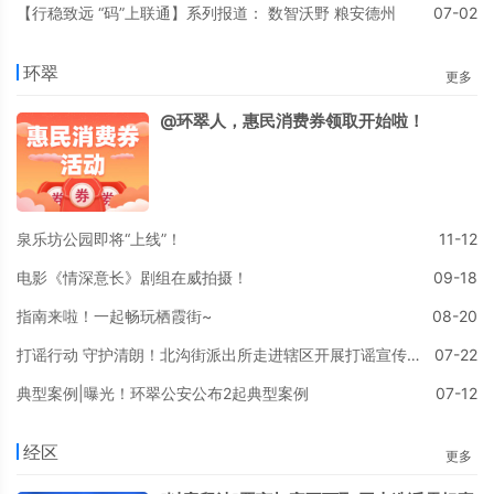
【行稳致远 “码”上联通】系列报道： 数智沃野 粮安德州
07-02
环翠
更多
@环翠人，惠民消费券领取开始啦！
泉乐坊公园即将“上线”！
11-12
电影《情深意长》剧组在威拍摄！
09-18
指南来啦！一起畅玩栖霞街~
08-20
打谣行动 守护清朗！北沟街派出所走进辖区开展打谣宣传活动
07-22
典型案例|曝光！环翠公安公布2起典型案例
07-12
经区
更多