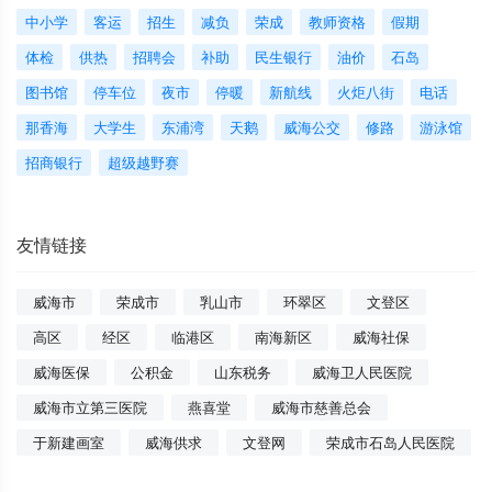
中小学
客运
招生
减负
荣成
教师资格
假期
体检
供热
招聘会
补助
民生银行
油价
石岛
图书馆
停车位
夜市
停暖
新航线
火炬八街
电话
那香海
大学生
东浦湾
天鹅
威海公交
修路
游泳馆
招商银行
超级越野赛
友情链接
威海市
荣成市
乳山市
环翠区
文登区
高区
经区
临港区
南海新区
威海社保
威海医保
公积金
山东税务
威海卫人民医院
威海市立第三医院
燕喜堂
威海市慈善总会
于新建画室
威海供求
文登网
荣成市石岛人民医院