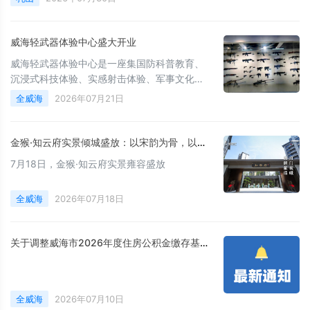
威海轻武器体验中心盛大开业
威海轻武器体验中心是一座集国防科普教育、
沉浸式科技体验、实感射击体验、军事文化传
播于一体的综合性多功能体验场馆。
全威海
2026年07月21日
金猴·知云府实景倾城盛放：以宋韵为骨，以匠心为魂，敬呈一席东方隐奢生活范本
7月18日，金猴·知云府实景雍容盛放
全威海
2026年07月18日
关于调整威海市2026年度住房公积金缴存基数和比例的通知
全威海
2026年07月10日