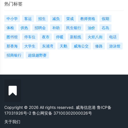
热门标签
中小学
客运
招生
减负
荣成
教师资格
假期
体检
供热
招聘会
补助
民生银行
油价
石岛
图书馆
停车位
夜市
停暖
新航线
火炬八街
电话
那香海
大学生
东浦湾
天鹅
威海公交
修路
游泳馆
招商银行
超级越野赛
Copyright © 2026 All rights reserved. 威海信息港
鲁ICP备
17031926号-2
鲁公网安备 37100302000026号
关于我们