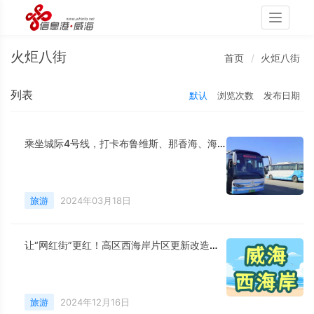
Toggle
navigati
火炬八街
首页
火炬八街
列表
默认
浏览次数
发布日期
乘坐城际4号线，打卡布鲁维斯、那香海、海草部落，连线猫头山、火炬八街。
旅游
2024年03月18日
让“网红街”更红！高区西海岸片区更新改造项目持续上新
旅游
2024年12月16日