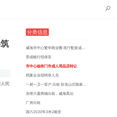
分类信息
共筑
威海市中心繁华商业圈 医疗配套成熟 南北通透
荣成银行招保安
市中心临街门市成人用品店转让
档案企业招聘录入员
华人民
一厨一卫一室户 出租 卧龙山庄陈家后沟附近
东维大厦商铺出租，威海蒿泊
厂房出租
国六2020年3米2厢货