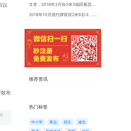
文登，2018年3月份3米3福田厢货。国五全柴汽油1.5排量
日以
2018年10月现代牌双排2米6后斗，个人一手车，车是现代牌
推荐资讯
于散布
热门标签
如
中小学
客运
招生
减负