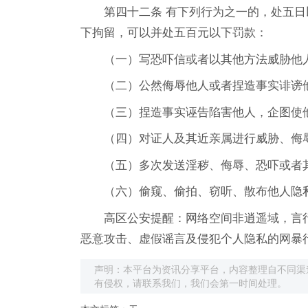
第四十二条 有下列行为之一的，处五
下拘留，可以并处五百元以下罚款：
（一）写恐吓信或者以其他方法威胁他
（二）公然侮辱他人或者捏造事实诽谤
（三）捏造事实诬告陷害他人，企图使
（四）对证人及其近亲属进行威胁、侮
（五）多次发送淫秽、侮辱、恐吓或者
（六）偷窥、偷拍、窃听、散布他人隐
高区公安提醒：网络空间非逍遥域，言
恶意攻击、虚假谣言及侵犯个人隐私的网暴
声明：本平台为资讯分享平台，内容整理自不同渠
有侵权，请联系我们，我们会第一时间处理。