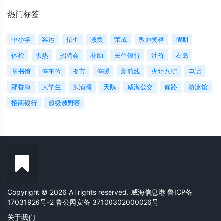
热门标签
中小学
客运
招生
减负
荣成
教师资格
假期
体检
供热
招聘会
补助
民生银行
油价
石岛
图书馆
停车位
夜市
停暖
新航线
火炬八街
电话
那香海
大学生
东浦湾
天鹅
威海公交
修路
游泳馆
招商银行
超级越野赛
Copyright © 2026 All rights reserved. 威海信息港
鲁ICP备
17031926号-2
鲁公网安备 37100302000026号
关于我们