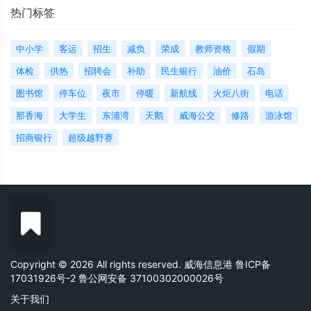
热门标签
中小学
客运
招生
减负
荣成
教师资格
假期
体检
供热
招聘会
补助
民生银行
油价
石岛
图书馆
停车位
夜市
停暖
新航线
火炬八街
电话
那香海
大学生
东浦湾
天鹅
威海公交
修路
游泳馆
招商银行
超级越野赛
Copyright © 2026 All rights reserved. 威海信息港
鲁ICP备
17031926号-2
鲁公网安备 37100302000026号
关于我们