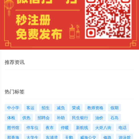
推荐资讯
热门标签
中小学
客运
招生
减负
荣成
教师资格
假期
体检
供热
招聘会
补助
民生银行
油价
石岛
图书馆
停车位
夜市
停暖
新航线
火炬八街
电话
那香海
大学生
东浦湾
天鹅
威海公交
修路
游泳馆