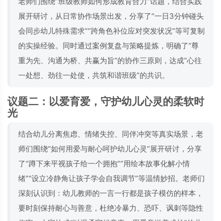
老师们围绕“班级教师如何形成教育合力”话题，结合实践
展开研讨，从日常协作场景出发，分享了“一日3分钟碰头
会同步幼儿特殊需求”“跨角色补位应对突发状况”等可复制
的实操经验。同时通过案例复盘与策略提炼，明确了“尊
重为先、沟通为桥、共赢为旨”的协作三原则，达成“心往
一处想、劲往一处使，共筑和谐班级”的共识。
议题二：以爱育爱，守护幼儿心灵的柔软时
光
结合幼儿分离焦虑、情绪失控、同伴冲突等真实场景，老
师们围绕“如何用爱与耐心呵护幼儿心灵”展开研讨，分享
了“蹲下来平视孩子给一个拥抱”“用绘本故事化解小情
绪”“设立冷静角让孩子学会自我调节”等温情妙招。老师们
深刻认识到：幼儿教师的一言一行都是孩子模仿的样本，
要时刻保持耐心与善意，杜绝冷暴力、恐吓、讽刺等隐性