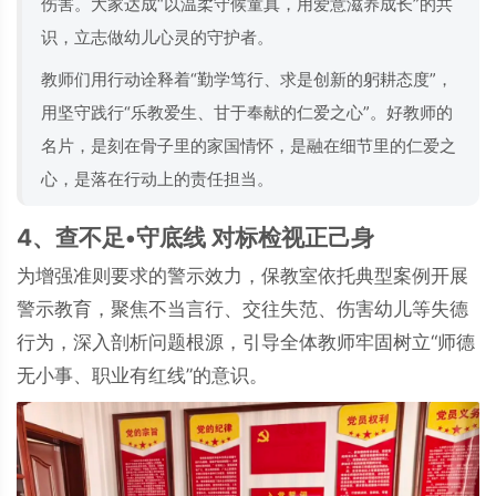
伤害。大家达成“以温柔守候童真，用爱意滋养成长”的共
识，立志做幼儿心灵的守护者。
教师们用行动诠释着“勤学笃行、求是创新的躬耕态度”，
用坚守践行“乐教爱生、甘于奉献的仁爱之心”。好教师的
名片，是刻在骨子里的家国情怀，是融在细节里的仁爱之
心，是落在行动上的责任担当。
4、查不足•守底线 对标检视正己身
为增强准则要求的警示效力，保教室依托典型案例开展
警示教育，聚焦不当言行、交往失范、伤害幼儿等失德
行为，深入剖析问题根源，引导全体教师牢固树立“师德
无小事、职业有红线”的意识。