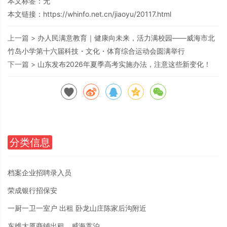
本文标签：无
本文链接：
https://whinfo.net.cn/jiaoyu/20117.html
上一篇 >
办人民满意教育｜健康向未来，活力满校园——威海市北
竹岛小学第十六届科技・文化・体育综合运动会圆满举行
下一篇 >
山东发布2026年夏季高考实施办法，注意这些新变化！
分类信息
档案企业招聘录入员
荣成银行招保安
一厨一卫一室户 出租 卧龙山庄陈家后沟附近
东维大厦商铺出租，威海蒿泊