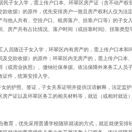
籍居民子女入学，需上传户口本、环翠区房产证（含不动产权
交款收据）的原件，优先安排房户一致且房产权利人仅为法
产与他人共有、空挂户口、租房落户、挂靠户口等）的子女
间、房产共有占比情况、落户时间（或挂靠时间)、挂靠类型
务工人员随迁子女入学，环翠区内有房产的，需上传户口本和
同及交款收据）的原件；环翠区内无房产的，需上传户口本
同（或营业执照）、缴纳社保单据。依法保障外来务工人员
效证件，统筹安排入学。
传子女的护照、签证，子女关系证明并提供汉语解释，法定监护
区房产证以及环翠区务工的相关材料等，就近（或相对就近
融合教育，优先采用普通学校随班就读的方式，就近就便安排