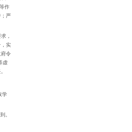
等作
传；严
要求，
合，实
政府令
弄虚
任。
取学
报到。