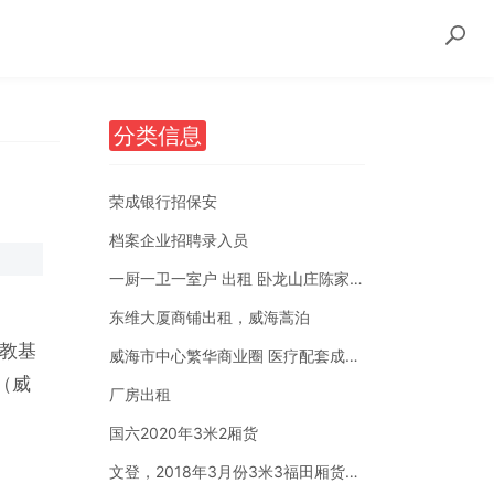
分类信息
荣成银行招保安
档案企业招聘录入员
一厨一卫一室户 出租 卧龙山庄陈家后沟附近
东维大厦商铺出租，威海蒿泊
鲁教基
威海市中心繁华商业圈 医疗配套成熟 南北通透
（威
厂房出租
国六2020年3米2厢货
文登，2018年3月份3米3福田厢货。国五全柴汽油1.5排量