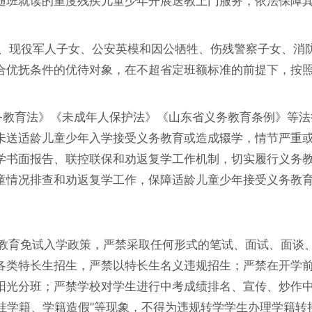
随班就读的重度残疾儿童少年开展送教上门服务，依法保障
女、现役军人子女、公安英模和因公牺牲、伤残警察子女、消
合优抚条件的优待对象，在不超省定班额标准的前提下，按
义务教育法》《未成年人保护法》《山东省义务教育条例》等法
未送适龄儿童少年入学接受义务教育或造成辍学，情节严重
学书面报告、联控联保和劝返复学工作机制，切实履行义务
童情况排查和劝返复学工作，保障适龄儿童少年接受义务教
守义务教育免试入学政策，严禁采取任何形式的笔试、面试、面谈
各类特长生招生，严禁以特长生名义违规招生；严禁在开学
阳光分班；严禁学校对学生进行中考成绩排名、宣传、炒作
空挂学籍、学籍造假”等现象，不得为违规转学学生办理学籍转