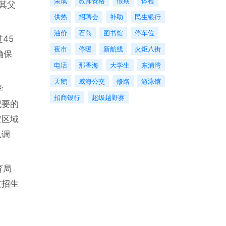
荣成
教师资格
假期
体检
其父
供热
招聘会
补助
民生银行
油价
石岛
图书馆
停车位
45
夜市
停暖
新航线
火炬八街
确保
电话
那香海
大学生
东浦湾
天鹅
威海公交
修路
游泳馆
学
招商银行
超级越野赛
纪要的
定区域
从调
育局
过招生