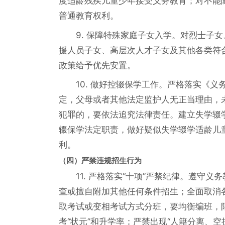
度适龄残疾儿童少年接受义务教育；对不能
普通教育权利。
9. 保障特殊家庭子女入学。对烈士子
援人员子女、高层次人才子女及其他各类符
政策给予优先安置。
10. 做好控辍保学工作。严格落实《
定，父母或者其他法定监护人无正当理由，
犯罪的，要依法追究法律责任。建立失学辍
辍保学法定职责，做好疑似失学辍学适龄儿
利。
（四）严禁违规招生行为
11. 严格落实“十项”严禁纪律。遵
查或擅自附加其他任何条件招生；全面取消
取考试或变相考试方式分班，要均衡编班，
考“状元”和升学率；严禁出现“人籍分离、