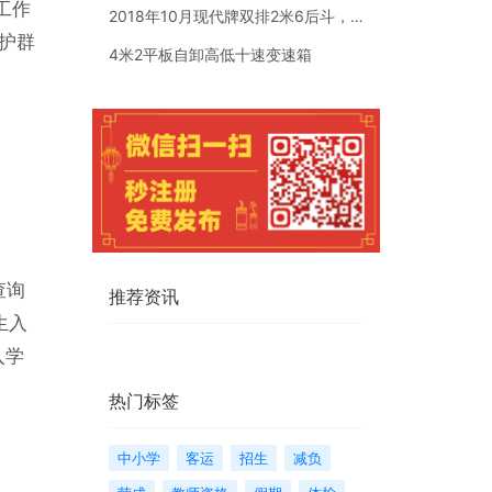
工作
2018年10月现代牌双排2米6后斗，个人一手车，车是现代牌
护群
4米2平板自卸高低十速变速箱
查询
推荐资讯
生入
入学
热门标签
中小学
客运
招生
减负