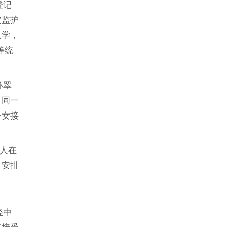
登记
定监护
入学，
等统
环翠
、同一
子女接
人在
）安排
轻中