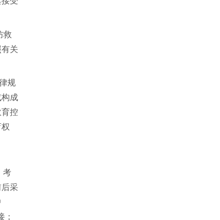
其接受
防救
照有关
律规
或构成
教育控
育权
、考
前后采
中
接；