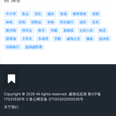
热门标签
中小学
客运
招生
减负
荣成
教师资格
假期
体检
供热
招聘会
补助
民生银行
油价
石岛
图书馆
停车位
夜市
停暖
新航线
火炬八街
电话
那香海
大学生
东浦湾
天鹅
威海公交
修路
游泳馆
招商银行
超级越野赛
Copyright © 2026 All rights reserved. 威海信息港
鲁ICP备
17031926号-2
鲁公网安备 37100302000026号
关于我们