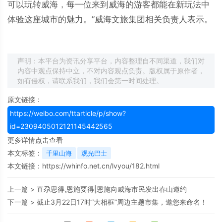
可以玩转威海，每一位来到威海的游客都能在新玩法中
体验这座城市的魅力。”威海文旅集团相关负责人表示。
声明：本平台为资讯分享平台，内容整理自不同渠道，我们对
内容中观点保持中立，不对内容观点负责。版权属于原作者，
如有侵权，请联系我们，我们会第一时间处理。
原文链接：
https://weibo.com/ttarticle/p/show?
id=2309405012121145442565
更多详情点击查看
本文标签：
千里山海
观光巴士
本文链接：
https://whinfo.net.cn/lvyou/182.html
上一篇 >
直尕思得,恩施要得|恩施向威海市民发出春山邀约
下一篇 >
截止3月22日17时“大相框”周边主题市集，邀您来命名！