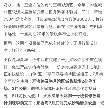
赏水、陆、空全方位的跨时空精彩演艺。今年，华夏城
对巨轮观众席重塑升级，提升游客体验感。同时，新增
750个观演座位。升级后每场演出可容纳3000人，将较
好缓解旺季游客订票难问题。而在《神游传奇》秀剧场
不远处，一座高近20米的景观瀑布也正在打造。
据悉，这两个项目都已完成主体建设，正进行细节打
磨，预计4月底完工。
不仅是华夏城，今年我市实施了一批景区焕新类重点项
目，促进产品供给再升级——侨乡号游客服务中心项目
正加快建设，力争“五一”期间游客接待区域竣工，7月初
全面投入使用；
环海路及半月湾区域将新增2处停车
场、3处公厕
，调整环海路标识标牌及信息化导视系
统，6月前投入使用；
天沐温泉天沐阁一号楼装修改造
计划旺季前完工
；
那香海7月底前完成沙滩游乐设施
、景