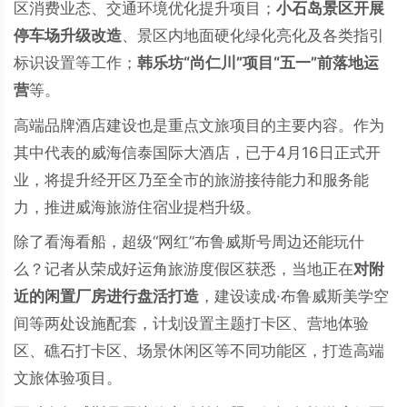
区消费业态、交通环境优化提升项目；
小石岛景区开展
停车场升级改造
、景区内地面硬化绿化亮化及各类指引
标识设置等工作；
韩乐坊“尚仁川”项目“五一”前落地运
营
等。
高端品牌酒店建设也是重点文旅项目的主要内容。作为
其中代表的威海信泰国际大酒店，已于4月16日正式开
业，将提升经开区乃至全市的旅游接待能力和服务能
力，推进威海旅游住宿业提档升级。
除了看海看船，超级“网红”布鲁威斯号周边还能玩什
么？记者从荣成好运角旅游度假区获悉，当地正在
对附
近的闲置厂房进行盘活打造
，建设读成·布鲁威斯美学空
间等两处设施配套，计划设置主题打卡区、营地体验
区、礁石打卡区、场景休闲区等不同功能区，打造高端
文旅体验项目。