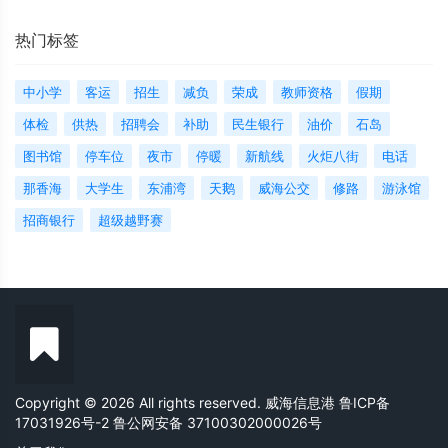
热门标签
中小学
客运
招生
减负
荣成
教师资格
假期
体检
供热
招聘会
补助
民生银行
油价
石岛
图书馆
停车位
夜市
停暖
新航线
火炬八街
电话
那香海
大学生
东浦湾
天鹅
威海公交
修路
游泳馆
招商银行
超级越野赛
Copyright © 2026 All rights reserved. 威海信息港
鲁ICP备
17031926号-2
鲁公网安备 37100302000026号