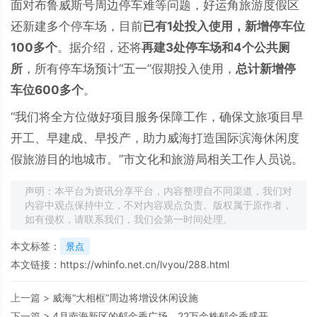
面对布鲁威斯号周边停车难等问题，好运角旅游度假区
还新建多个停车场，目前
已有1处投入使用，新增停车位
100多个
。据介绍，还将
再建3处停车场和4个公共厕
所
，所有停车场预计“五一”假期投入使用，
总计新增停
车位600多个
。
“我们将全方位做好项目服务保障工作，确保文旅项目早
开工、早建成、早投产，助力威海打造国际滨海休闲度
假旅游目的地城市。”市文化和旅游局相关工作人员说。
声明：本平台为资讯分享平台，内容整理自不同渠道，我们对
内容中观点保持中立，不对内容观点负责。版权属于原作者，
如有侵权，请联系我们，我们会第一时间处理。
本文标签：
景点
本文链接：
https://whinfo.net.cn/lvyou/288.html
上一篇 >
威海“大相框”周边将增设休闲设施
下一篇 >
4月南海新区的郁金香广场，22万余株郁金香盛开