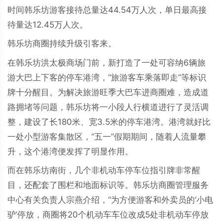
时间韩乐坊游客接待总量达44.54万人次，单日最高接
待量达12.45万人次。
韩乐坊商圈持续升级引客来。
在韩乐坊洪太极商场门前，新打造了一处可容纳6辆旅
游大巴上下客的停车港湾，“旅游客车乘落即走”等标识
牌十分醒目。为解决旅游旺季大巴车进商圈难，造成道
路拥堵等问题，韩乐坊将一小段人行横道进行了灵活调
整，建设了长180米、宽3.5米的停车港湾。港湾就好比
一处小型游客集散区，“五一”假期期间，随着人流量攀
升，这个港湾便发挥了明显作用。
而在韩乐坊南街，几个非机动车停车位指引牌非常醒
目，还配套了围栏和地面标识等。韩乐坊商圈管理服务
中心有关负责人宗燕介绍，“为方便游客和外卖员的‘小电
驴’停放，商圈将20个机动车车位改成5处非机动车停放