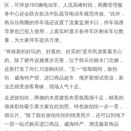
区，可停放190辆电动车。人流高峰时段，商圈管理服
务中心还会联合执法中队疏导电动车规范停放。”此外，
韩乐坊商圈的停车场还设置了流量监测卡口，停车场诱
导屏也已投入使用，上面实时显示各停车区剩余车位数
量，为大家停车提供方便。
“有啥新的好玩的、好逛的、好买的”是市民游客最关心
的。除了硬件设施逐步完善，位于韩乐坊丽水门北侧，
还新打造了尚仁川游购街区。“五一”假期期间，旅拍
街、威海特产馆、进口商品超市、俄罗斯馆试营业，新
业态很受游客青睐，现场人气十足。
走进旅拍街，两侧的木质建筑布景氛围感十足，精美的
墙体彩绘吸引着大家在此拍照。特色旅拍街一步一景，
很出片。“除了能在旅拍街拍到绝美照片，还可以到地下
一层一站式购买进口商品、威海特产、潮流服装饰品