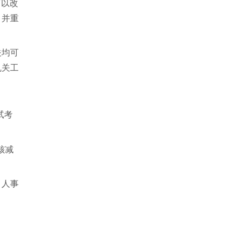
可以改
，并重
关均可
机关工
试考
核减
，人事