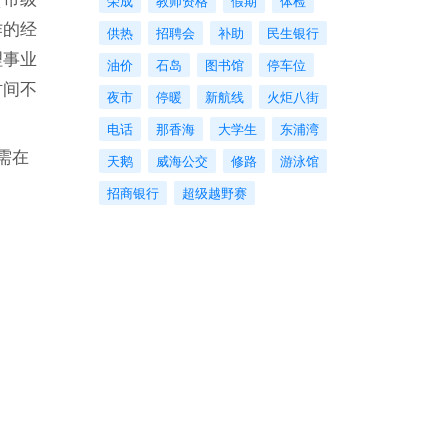
荣成
教师资格
假期
体检
作的经
供热
招聘会
补助
民生银行
理事业
油价
石岛
图书馆
停车位
时间不
夜市
停暖
新航线
火炬八街
电话
那香海
大学生
东浦湾
需在
天鹅
威海公交
修路
游泳馆
招商银行
超级越野赛