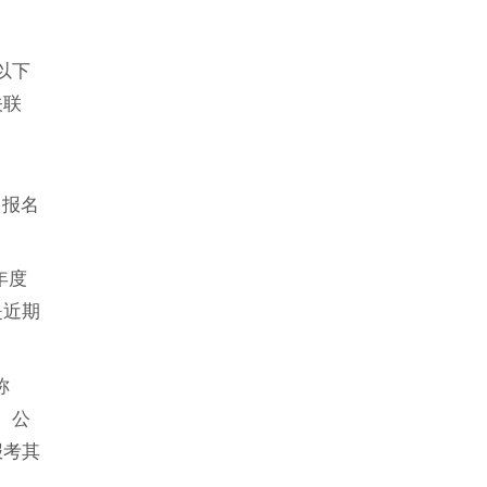
以下
关联
。报名
6年度
是近期
称
。公
报考其