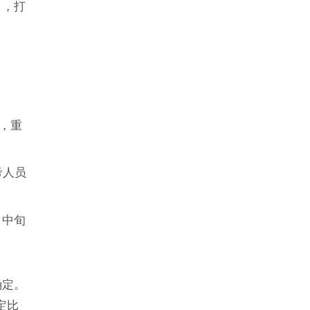
》，打
，重
考人员
月中旬
确定。
定比