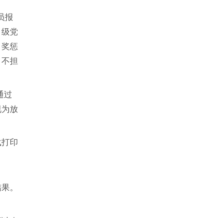
员报
）级党
、奖惩
、不担
通过
视为放
载打印
结果。