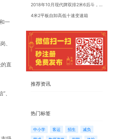
2018年10月现代牌双排2米6后斗，个人一手车，车是现代牌
4米2平板自卸高低十速变速箱
和一
在岗、
级的直
推荐资讯
信”、
热门标签
中小学
客运
招生
减负
（市级