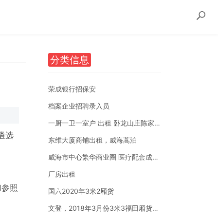
分类信息
荣成银行招保安
档案企业招聘录入员
一厨一卫一室户 出租 卧龙山庄陈家后沟附近
遴选
东维大厦商铺出租，威海蒿泊
威海市中心繁华商业圈 医疗配套成熟 南北通透
厂房出租
和参照
国六2020年3米2厢货
文登，2018年3月份3米3福田厢货。国五全柴汽油1.5排量