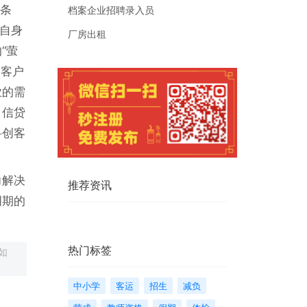
一条
档案企业招聘录入员
化自身
厂房出租
“萤
的客户
业的需
，信贷
科创客
力解决
推荐资讯
周期的
热门标签
如
中小学
客运
招生
减负