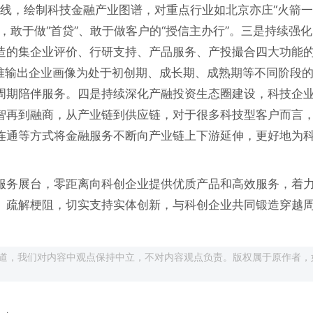
”主线，绘制科技金融产业图谱，对重点行业如北京亦庄“火箭
，敢于做“首贷”、敢于做客户的“授信主办行”。三是持续强
造的集企业评价、行研支持、产品服务、产投撮合四大功能的
精准输出企业画像为处于初创期、成长期、成熟期等不同阶段
周期陪伴服务。四是持续深化产融投资生态圈建设，科技企
智再到融商，从产业链到供应链，对于很多科技型客户而言
连通等方式将金融服务不断向产业链上下游延伸，更好地为
服务展台，零距离向科创企业提供优质产品和高效服务，着
、疏解梗阻，切实支持实体创新，与科创企业共同锻造穿越
道，我们对内容中观点保持中立，不对内容观点负责。版权属于原作者，