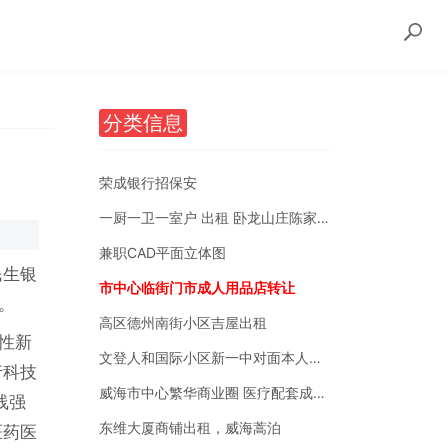
分类信息
荣成银行招保安
一厨一卫一室户 出租 卧龙山庄陈家后沟附近
兼职CAD平面立体图
民生银
市中心临街门市成人用品店转让
。
高区德州南街小区吉屋出租
性新
文登人和国际小区新一中对面本人自有房销售
行科技
威海市中心繁华商业圈 医疗配套成熟 南北通透
线强
东维大厦商铺出租，威海蒿泊
医药医